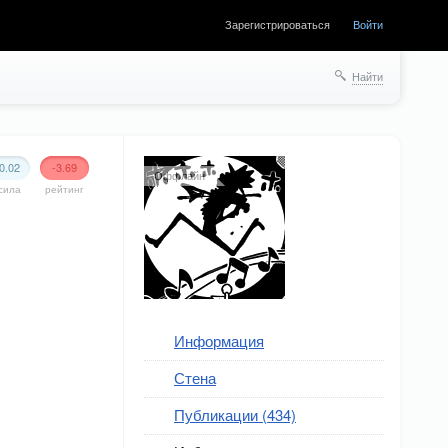
Зарегистрироваться
Войти
Найти
0.02
-3.69
Оффлайн
сила
рейтинг
Информация
Стена
Публикации (434)