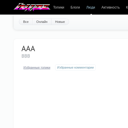
Топики
Блоги
Люди
Активность
К
Все
Онлайн
Новые
AAA
ВВВ
Избранные топики
Избранные комментарии