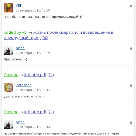
VBI
0
20 января 2015, 18:39
знал бы ты сколько на это всё времени уходит! :))
coded by vbi
→
Жизнь после смерти, или возвращение в
изумрудный город
(30)
oisee
0
20 января 2015, 18:29
Красавэлло! =)
Разное
→
kriik 4 in pdf
(21)
introspec
0
20 января 2015, 18:17
Достали в итоге, кстати :)
Разное
→
kriik 4 in pdf
(21)
oisee
0
20 января 2015, 18:14
а, самый первый? когда из айпадов бейсик-демы пытались достать через