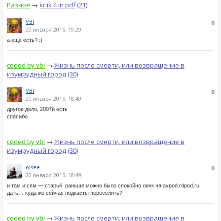
Разное
→
kriik 4 in pdf
(21)
VBI
0
20 января 2015, 19:29
а ещё есть? :)
coded by vbi
→
Жизнь после смерти, или возвращение в
изумрудный город
(30)
VBI
0
20 января 2015, 18:49
другое дело, 2007й есть
спасибо
coded by vbi
→
Жизнь после смерти, или возвращение в
изумрудный город
(30)
oisee
0
20 января 2015, 18:49
и там и сям — старьё. раньше можно было спокойно линк на aypod.rdpod.ru
дать… куда же сейчас подкасты переселить?
coded by vbi
→
Жизнь после смерти, или возвращение в