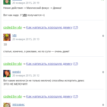
20 января 2015, 20:19
Некие действия -> Магический фокус -> Демка!
Вот как надо. У
VBI
получается =)
coded by vbi
→
Как написать хорошую демку
(17)
VBI
0
20 января 2015, 20:13
:)))
статья, конечно, о рекламе, но по сути — очень даже!
coded by vbi
→
Как написать хорошую демку
(17)
psndcj
0
20 января 2015, 20:12
Вот какие мелочи (и не только мелочи) способны испортить демо:
ЭТО НЕ МЕЛОЧИ!!!
coded by vbi
→
Как написать хорошую демку
(17)
introspec
0