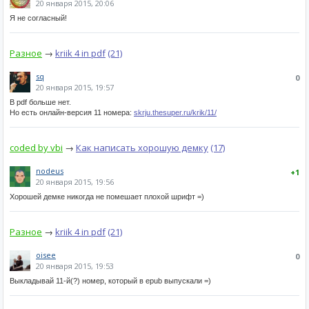
20 января 2015, 20:06
Я не согласный!
Разное
→
kriik 4 in pdf
(21)
sq
0
20 января 2015, 19:57
В pdf больше нет.
Но есть онлайн-версия 11 номера:
skrju.thesuper.ru/krik/11/
coded by vbi
→
Как написать хорошую демку
(17)
nodeus
+1
20 января 2015, 19:56
Хорошей демке никогда не помешает плохой шрифт =)
Разное
→
kriik 4 in pdf
(21)
oisee
0
20 января 2015, 19:53
Выкладывай 11-й(?) номер, который в epub выпускали =)