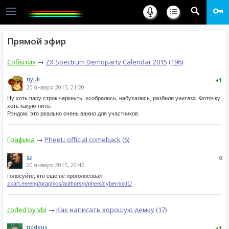
Прямой эфир
События
→
ZX Spectrum Demoparty Calendar 2015
(196)
nyuk
+1
20 января 2015, 21:20
Ну хоть пару строк черкнуть: «собрались, набухались, разбили унитаз». Фоточку
хоть какую-нито.
Рэндом, это реально очень важно для участников.
Графика
→
PheeL: official comeback
(6)
sq
0
20 января 2015, 20:46
Голосуйте, кто ещё не проголосовал:
zxart.ee/eng/graphics/authors/p/pheel/cybernoid1/
coded by vbi
→
Как написать хорошую демку
(17)
nodeus
+1