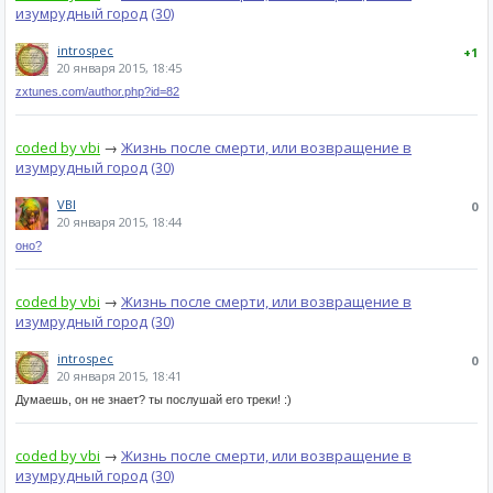
изумрудный город
(30)
introspec
+1
20 января 2015, 18:45
zxtunes.com/author.php?id=82
coded by vbi
→
Жизнь после смерти, или возвращение в
изумрудный город
(30)
VBI
0
20 января 2015, 18:44
оно?
coded by vbi
→
Жизнь после смерти, или возвращение в
изумрудный город
(30)
introspec
0
20 января 2015, 18:41
Думаешь, он не знает? ты послушай его треки! :)
coded by vbi
→
Жизнь после смерти, или возвращение в
изумрудный город
(30)