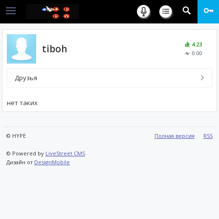
4.23
tiboh
0.00
Друзья
нет таких
© HYPE
Полная версия
RSS
© Powered by
LiveStreet CMS
Дизайн от
DesignMobile