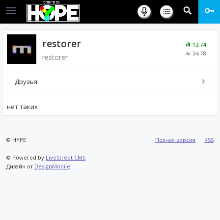
restorer
12.74
34.78
restorer
Друзья
нет таких
© HYPE
Полная версия
RSS
© Powered by
LiveStreet CMS
Дизайн от
DesignMobile