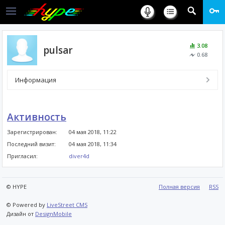
3.08
pulsar
0.68
Информация
Активность
Зарегистрирован:
04 мая 2018, 11:22
Последний визит:
04 мая 2018, 11:34
Пригласил:
diver4d
© HYPE
Полная версия
RSS
© Powered by
LiveStreet CMS
Дизайн от
DesignMobile