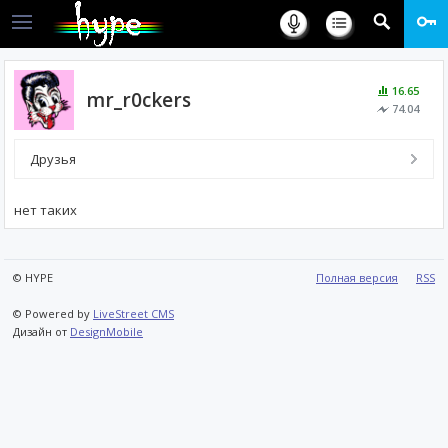
16.65
mr_r0ckers
74.04
Друзья
нет таких
© HYPE
Полная версия
RSS
© Powered by
LiveStreet CMS
Дизайн от
DesignMobile