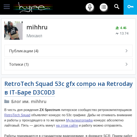
mihhru
4.46
13.74
Михаил
Публикации (4)
Топики (1)
RetroTech Squad 53c gfx compo на Retroday
в IT-Баре D3C0D3
Блог им. mihhru
В честь дня рождения
ZX Spectrum
питерское сообщество ретрокомпютерщиков
RetroTech Squad
объявляет конкурс по 53c графике. Дабы не отнимать внимание
и работы у проходящего в то же время
Мультматографа
конкурс абсолютно
лайтовый. Пять — десять минут
на этом сайте
и работу можно отправлять.
Работы принимаются в стандартном видеорежиме, в формате SCR. Прием работ