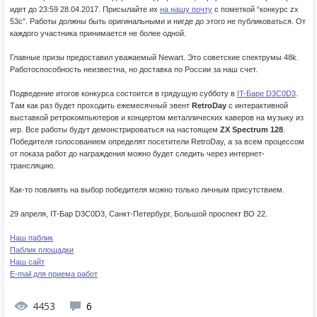
идет до 23:59 28.04.2017. Присылайте их
на нашу почту
с пометкой “конкурс zx
53c”. Работы должны быть оригинальными и нигде до этого не публиковаться. От
каждого участника принимается не более одной.
Главные призы предоставил уважаемый Newart. Это советские спектрумы 48k.
Работоспособность неизвестна, но доставка по России за наш счет.
Подведение итогов конкурса состоится в грядущую субботу в
IT-Баре D3C0D3
.
Там как раз будет проходить ежемесячный эвент
RetroDay
с интерактивной
выставкой ретрокомпьютеров и концертом металлических каверов на музыку из
игр. Все работы будут демонстрироваться на настоящем
ZX Spectrum 128
.
Победителя голосованием определят посетители RetroDay, а за всем процессом
от показа работ до награждения можно будет следить через интернет-
трансляцию.
Как-то повлиять на выбор победителя можно только личным присутствием.
29 апреля, IT-Бар D3C0D3, Санкт-Петербург, Большой проспект ВО 22.
Наш паблик
Паблик площадки
Наш сайт
E-mail для приема работ
4453
6