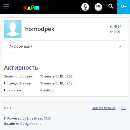
-9.34
homodpek
0.00
Информация
Активность
Зарегистрирован:
10 января 2018, 07:02
Последний визит:
10 января 2018, 07:12
Пригласил:
shinilb0g
© HYPE
Полная версия
RSS
© Powered by
LiveStreet CMS
Дизайн от
DesignMobile