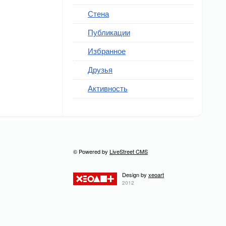
Стена
Публикации
Избранное
Друзья
Активность
© Powered by
LiveStreet CMS
Design by
xeoart
2012