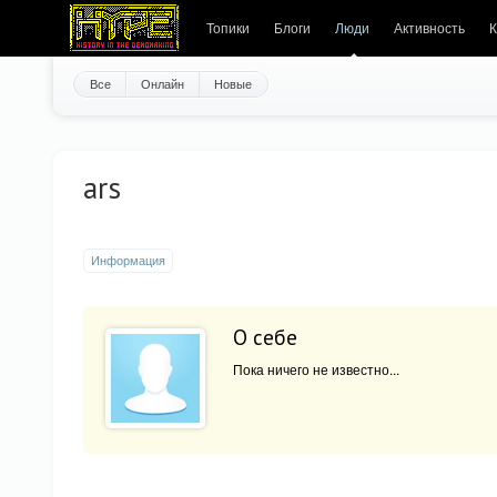
Топики
Блоги
Люди
Активность
К
Все
Онлайн
Новые
ars
Информация
О себе
Пока ничего не известно...