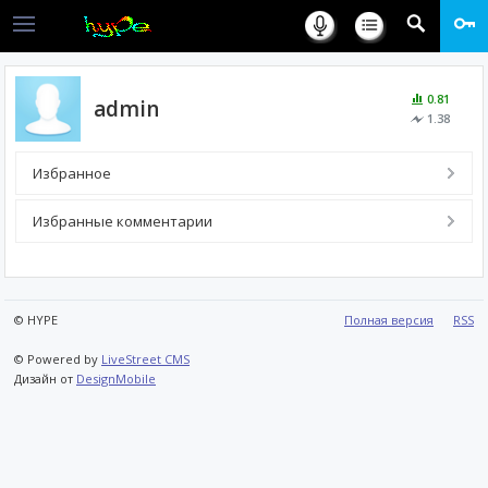
0.81
admin
1.38
Избранное
Избранные комментарии
© HYPE
Полная версия
RSS
© Powered by
LiveStreet CMS
Дизайн от
DesignMobile