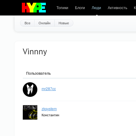
Топики
Блоги
Люди
Активность
К
Все
Онлайн
Новые
Vinnny
Пользователь
mr287cc
zksystem
Константин