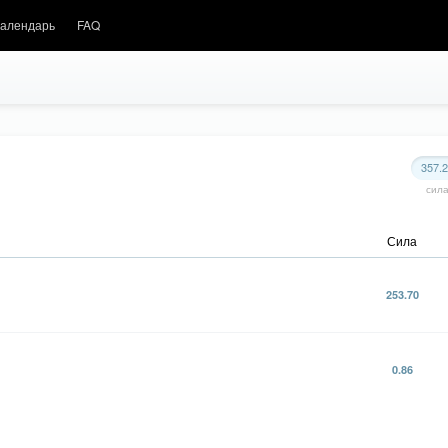
алендарь
FAQ
357.
сил
Сила
253.70
0.86