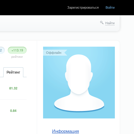
Зарегистрироваться
Войти
Найти
22
+113.19
Оффлайн
а
рейтинг
Рейтинг
81.32
0.84
Информация