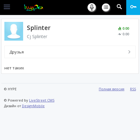
Splinter
0.00
0.00
Cj Splinter
Друзья
нет таких
© HYPE
Полная версия
RSS
© Powered by
LiveStreet CMS
Дизайн от
DesignMobile