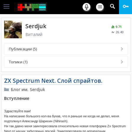
Serdjuk
9.71
26.40
Виталий
Публикации (5)
Топики (1)
ZX Spectrum Next. Слой спрайтов.
Блог им. Serdjuk
Вступление
Здраствуйте вам!
На написание большого кол-ва букав, что я раньше ни когда не делал, меня
подтолкнул Александр Шарихин (Nihirash).
Ни так давно меня заинтересовала относительно новая платформа Zx Spectrum
Next от наших забугорных друзей. Заинтересовала по аппаратным