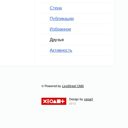
Стена
Публикации
Избранное
Друзья
Активность
© Powered by
LiveStreet CMS
Design by
xeoart
2012