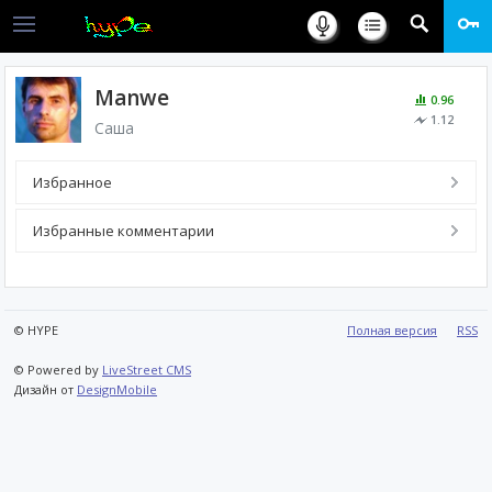
Manwe
0.96
1.12
Саша
Избранное
Избранные комментарии
© HYPE
Полная версия
RSS
© Powered by
LiveStreet CMS
Дизайн от
DesignMobile