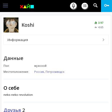
3.97
Koshi
4.65
Информация
Данные
Пол:
мужской
Местоположение:
Россия
,
Петрозаводск
О себе
neko-neko revolution
Друзья
2