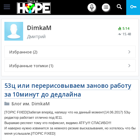
DimkaM
5.14
15.48
Дмитрий
Избранное (2)
Избранные топики (1)
53ц или перерисовываем заново работу
за 10минут до дедлайна
Блог им. DimkaM
[TOPIC FIXED]Забегая вперёд, напишу что на данный момент(14.06.2017) 53ц-
редактор работает отлично под IE11.
Выражаю респект тому кто пофиксил, видимо ATF'у!!! СПАСИБО!!!
И наверно нужно извинится за немного резкие высказывания, но хотелось что бы
меня услышали.[/TOPIC FIXED]