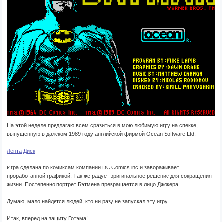
На этой неделе предлагаю всем сразиться в мою любимую игру на спекке,
выпущенную в далеком 1989 году английской фирмой Ocean Software Ltd.
Лента
Диск
Игра сделана по комиксам компании DC Comics inc и завораживает
проработанной графикой. Так же радует оригинальное решение для сокращения
жизни. Постепенно портрет Бэтмена превращается в лицо Джокера.
Думаю, мало найдется людей, кто ни разу не запускал эту игру.
Итак, вперед на защиту Готэма!