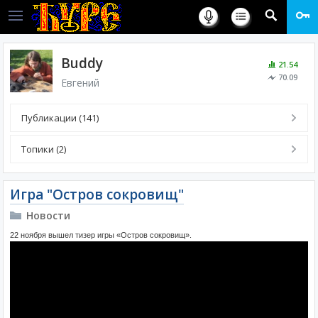
Buddy
21.54
70.09
Евгений
Публикации (141)
Топики (2)
Игра "Остров сокровищ"
Новости
22 ноября вышел тизер игры «Остров сокровищ».