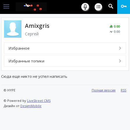
Amixgris
0.00
0.00
Сергей
Избранное
Избранные топики
Сюда еще никто не успел написать
© HYPE
Полная версия
RSS
© Powered by
LiveStreet CMS
Дизайн от
DesignMobile