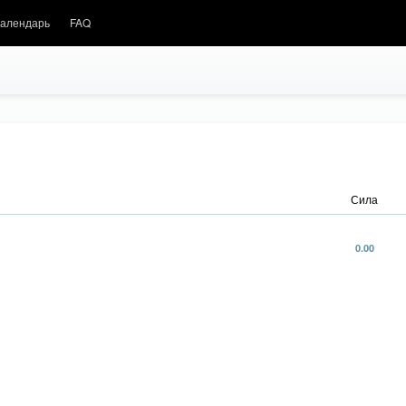
алендарь
FAQ
Сила
0.00