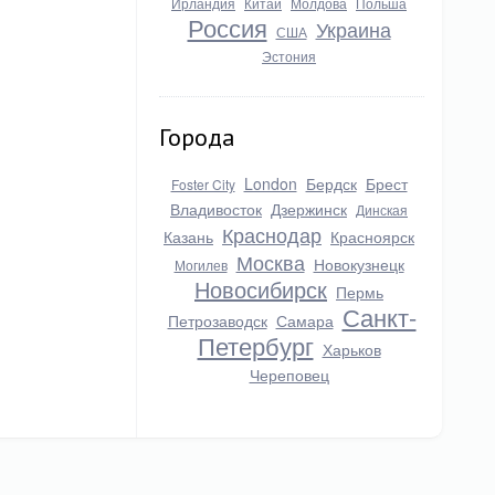
Ирландия
Китай
Молдова
Польша
Россия
Украина
США
Эстония
Города
London
Бердск
Брест
Foster City
Владивосток
Дзержинск
Динская
Краснодар
Казань
Красноярск
Москва
Новокузнецк
Могилев
Новосибирск
Пермь
Санкт-
Петрозаводск
Самара
Петербург
Харьков
Череповец