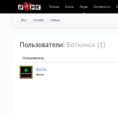
Топики
Блоги
Люди
Активность
К
Все
Онлайн
Новые
Пользователи:
Воткинск (1)
Пользователь
Mor-Da
Антон