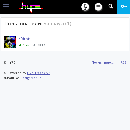
Пользователи:
Барнаул (1)
r0bat
1.26
20.17
© HYPE
Полная версия
RSS
© Powered by
LiveStreet CMS
Дизайн от
DesignMobile