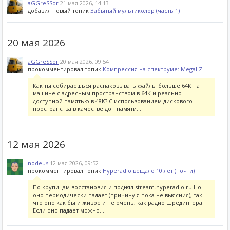
aGGreSSor
21 мая 2026, 14:13
добавил новый топик
Забытый мультиколор (часть 1)
20 мая 2026
aGGreSSor
20 мая 2026, 09:54
прокомментировал топик
Компрессия на спектруме: MegaLZ
Как ты собираешься распаковывать файлы больше 64К на
машине с адресным пространством в 64К и реально
доступной памятью в 48К? С использованием дискового
пространства в качестве доп.памяти...
12 мая 2026
nodeus
12 мая 2026, 09:52
прокомментировал топик
Hyperadio вещало 10 лет (почти)
По крупицам восстановил и поднял stream.hyperadio.ru Но
оно периодически падает (причину я пока не выяснил), так
что оно как бы и живое и не очень, как радио Шрёдингера.
Если оно падает можно...