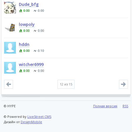
Dude_bfg
0.00
0.00
lowpoly
0.00
0.00
hddn
0.00
0.10
witcher6999
0.00
0.00
12
из 15
© HYPE
Полная версия
RSS
© Powered by
LiveStreet CMS
Дизайн от
DesignMobile