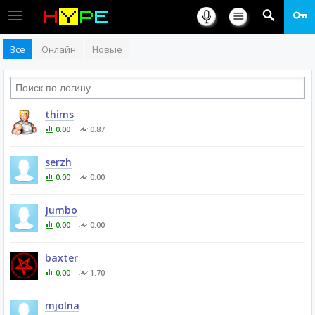
Все
Онлайн
Новые
thims
0.00
0.87
serzh
0.00
0.00
Jumbo
0.00
0.00
baxter
0.00
1.70
mjolna