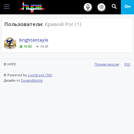
Пользователи:
Кривой Рог (1)
brightentayle
10.82
34.30
© HYPE
Полная версия
RSS
© Powered by
LiveStreet CMS
Дизайн от
DesignMobile