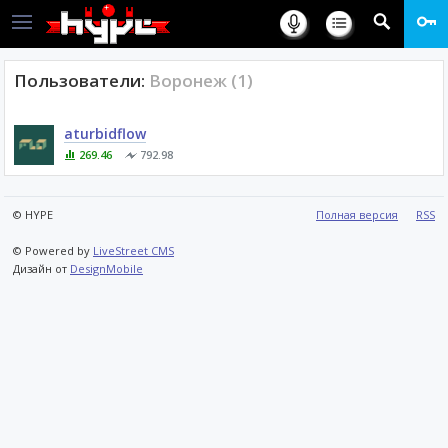
Пользователи:
Воронеж (1)
aturbidflow
269.46
792.98
© HYPE
Полная версия
RSS
© Powered by
LiveStreet CMS
Дизайн от
DesignMobile